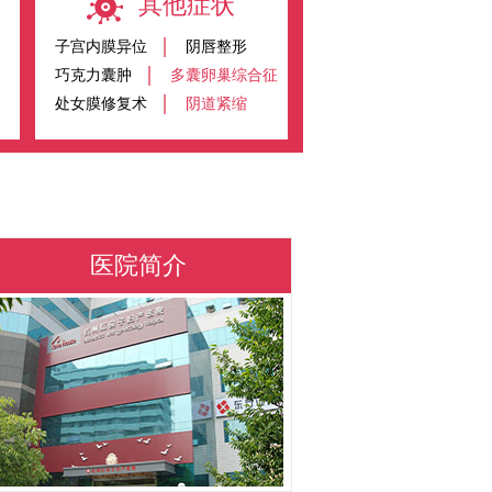
其他症状
子宫内膜异位
阴唇整形
巧克力囊肿
多囊卵巢综合征
处女膜修复术
阴道紧缩
医院简介