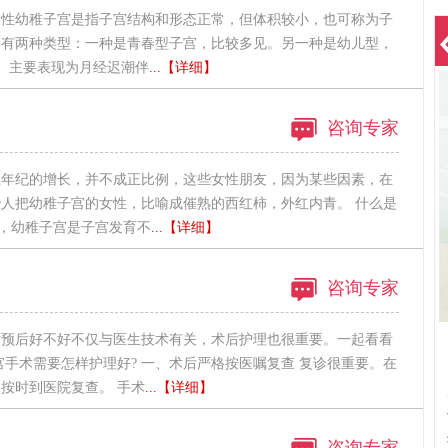
天性幼稚子宫是指子宫结构和形态正常，但体积较小，也可称为子
良有两种类型：一种是青春型子宫，比较多见。另一种是幼儿型，
： 主要表现为月经迟潮伴
...【详细】
咨询专家
性年纪的增长，并不成正比例，这些女性朋友，因为某些因素，在
人把幼稚子宫的女性，比喻成催熟的西红柿，外红内青。 什么是
绍，幼稚子宫是子宫发育不
...【详细】
咨询专家
术预后好不好不仅与医生技术有关，术后护理也很重要。一起看看
宫手术需要怎样护理好? 一、术后严格按医嘱复查 复诊很重要。在
按时到医院复查。 手术
...【详细】