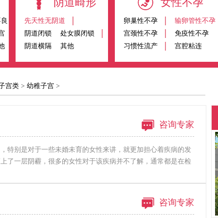
阴道畸形
女性不孕
不良
先天性无阴道
卵巢性不孕
输卵管性不孕
宫
阴道闭锁
处女膜闭锁
宫颈性不孕
免疫性不孕
他
阴道横隔
其他
习惯性流产
宫腔粘连
-子宫类
>
幼稚子宫
>
咨询专家
的，特别是对于一些未婚未育的女性来讲，就更加担心着疾病的发
蒙上了一层阴霾，很多的女性对于该疾病并不了解，通常都是在检
咨询专家