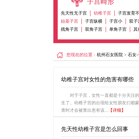
子宫畸形
先天性无子宫
幼稚子宫
子宫发育
始基子宫
子宫纵横
子宫小
双子
残角子宫
双角子宫
单角子宫
其
您现在的位置：
杭州石女医院
>
石女
幼稚子宫对女性的危害有哪些
对于子宫，女性一直都是十分关注
生了。幼稚子宫的出现给女性朋友们都
查时才会被查出患有该
...【详细】
先天性幼稚子宫是怎么回事