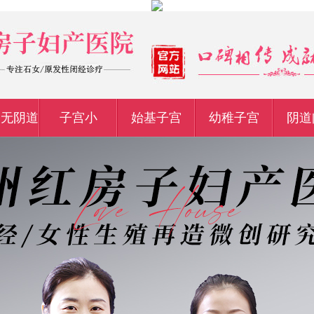
宫无阴道
子宫小
始基子宫
幼稚子宫
阴道