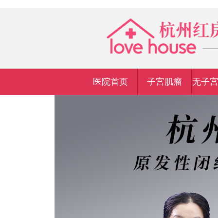
医院首页
子宫肌瘤
无子