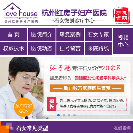
首 页
医院简介
康复案例
石女专家
视频
中心
权威技术
医院动态
挂号留言
来院路线
石女常见类型
在线咨询