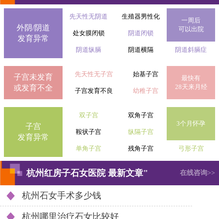
先天性无阴道
生殖器男性化
一周后
外阴/阴道
可以出院
处女膜闭锁
阴道闭锁
发育异常
阴道纵膈
阴道横隔
阴道斜膈症
先天性无子宫
始基子宫
子宫未发育
最快有
28天来月经
或发育不全
子宫发育不良
幼稚子宫
双子宫
双角子宫
3个月怀孕
子宫
鞍状子宫
纵隔子宫
发育异常
单角子宫
残角子宫
弓形子宫
杭州红房子石女医院 最新文章"
在线咨询>>
杭州石女手术多少钱
杭州哪里治疗石女比较好