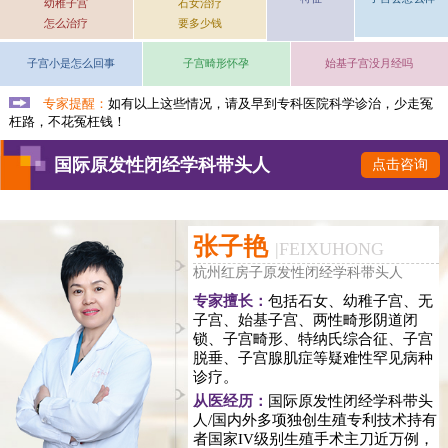
幼稚子宫
石女治疗
怎么治疗
要多少钱
子宫小是怎么回事
子宫畸形怀孕
始基子宫没月经吗
专家提醒：
如有以上这些情况，请及早到专科医院科学诊治，少走冤
枉路，不花冤枉钱！
国际原发性闭经学科带头人
点击咨询
张子艳
|
FEIXUHONG
杭州红房子原发性闭经学科带头人
专家擅长：
包括石女、幼稚子宫、无
子宫、始基子宫、两性畸形阴道闭
锁、子宫畸形、特纳氏综合征、子宫
脱垂、子宫腺肌症等疑难性罕见病种
诊疗。
从医经历：
国际原发性闭经学科带头
人/国内外多项独创生殖专利技术持有
者国家IV级别生殖手术主刀近万例，