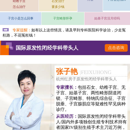
幼稚子宫
石女治疗
怎么治疗
要多少钱
子宫小是怎么回事
子宫畸形怀孕
始基子宫没月经吗
专家提醒：
如有以上这些情况，请及早到专科医院科学诊治，少走冤
枉路，不花冤枉钱！
国际原发性闭经学科带头人
点击咨询
张子艳
|
FEIXUHONG
杭州红房子原发性闭经学科带头人
专家擅长：
包括石女、幼稚子宫、无
子宫、始基子宫、两性畸形阴道闭
锁、子宫畸形、特纳氏综合征、子宫
脱垂、子宫腺肌症等疑难性罕见病种
诊疗。
从医经历：
国际原发性闭经学科带头
人/国内外多项独创生殖专利技术持有
者国家IV级别生殖手术主刀近万例，