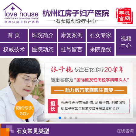
首 页
医院简介
康复案例
石女专家
视频
中心
权威技术
医院动态
挂号留言
来院路线
石女常见类型
在线咨询