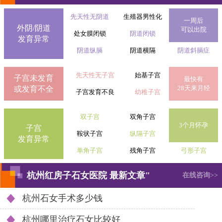
先天性无阴道
生殖器男性化
一周后
外阴/阴道
可以出院
处女膜闭锁
阴道闭锁
发育异常
阴道纵膈
阴道横隔
阴道斜膈症
先天性无子宫
始基子宫
子宫未发育
最快有
28天来月经
或发育不全
子宫发育不良
幼稚子宫
双子宫
双角子宫
3个月怀孕
子宫
鞍状子宫
纵隔子宫
发育异常
单角子宫
残角子宫
弓形子宫
杭州红房子石女医院 最新文章"
在线咨询>>
杭州石女手术多少钱
杭州哪里治疗石女比较好