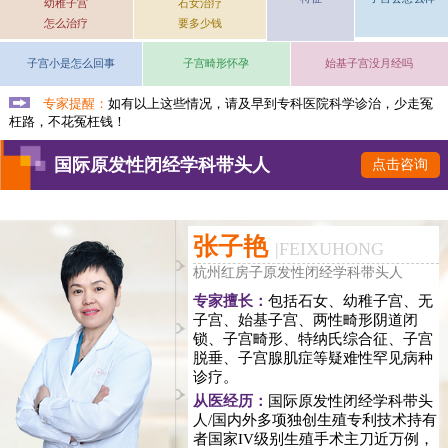
幼稚子宫
石女治疗
怎么治疗
要多少钱
子宫小是怎么回事
子宫畸形怀孕
始基子宫没月经吗
专家提醒：
如有以上这些情况，请及早到专科医院科学诊治，少走冤
枉路，不花冤枉钱！
国际原发性闭经学科带头人
点击咨询
张子艳
|
FEIXUHONG
杭州红房子原发性闭经学科带头人
专家擅长：
包括石女、幼稚子宫、无
子宫、始基子宫、两性畸形阴道闭
锁、子宫畸形、特纳氏综合征、子宫
脱垂、子宫腺肌症等疑难性罕见病种
诊疗。
从医经历：
国际原发性闭经学科带头
人/国内外多项独创生殖专利技术持有
者国家IV级别生殖手术主刀近万例，