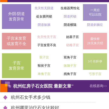
先天性无阴道
生殖器男性化
一周后
外阴/阴道
可以出院
处女膜闭锁
阴道闭锁
发育异常
阴道纵膈
阴道横隔
阴道斜膈症
先天性无子宫
始基子宫
子宫未发育
最快有
28天来月经
或发育不全
子宫发育不良
幼稚子宫
双子宫
双角子宫
3个月怀孕
子宫
鞍状子宫
纵隔子宫
发育异常
单角子宫
残角子宫
弓形子宫
杭州红房子石女医院 最新文章"
在线咨询>>
杭州石女手术多少钱
杭州哪里治疗石女比较好