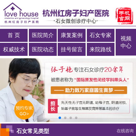
首 页
医院简介
康复案例
石女专家
视频
中心
权威技术
医院动态
挂号留言
来院路线
石女常见类型
在线咨询